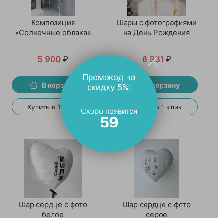
Композиция
Шары с фотографиями
«Солнечные облака»
на День Рождения
5 900
₽
6 931
₽
Промокод на
В корзину
В корзину
скидку 5%:
Купить в 1 клик
Купить в 1 клик
Скоро появится
59
Шар сердце с фото
Шар сердце с фото
белое
серое