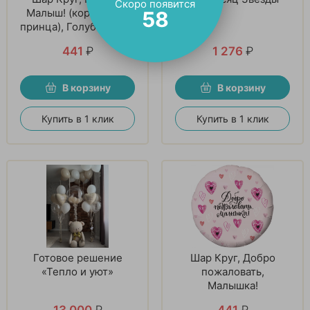
Скоро появится
Малыш! (корона для
57
принца), Голубой, 1 шт
441
₽
1 276
₽
В корзину
В корзину
Купить в 1 клик
Купить в 1 клик
Готовое решение
Шар Круг, Добро
«Тепло и уют»
пожаловать,
Малышка!
13 000
₽
441
₽