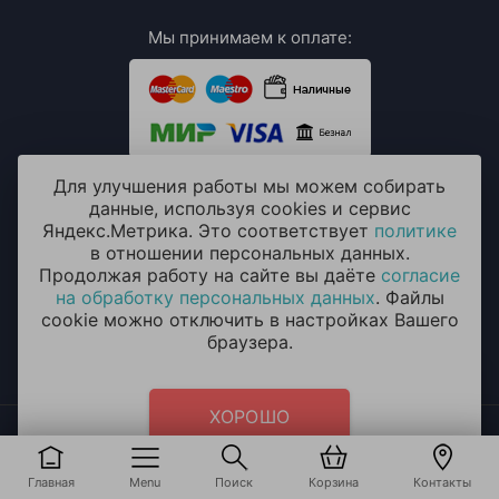
Мы принимаем к оплате:
Для улучшения работы мы можем собирать
данные, используя cookies и сервис
ИП Мхитарян Эмиля Ариковна
Яндекс.Метрика. Это соответствует
политике
ИНН: 771385063807
в отношении персональных данных.
ОГРН / ОГРНИП: 319508100076230
Продолжая работу на сайте вы даёте
согласие
на обработку персональных данных
. Файлы
cookie можно отключить в настройках Вашего
браузера.
ХОРОШО
2014 - 2026 © «ОКЕАН ШАРОВ» Воздушные шары с
круглосуточной доставкой в Бутово
Политика конфиденциальности
и
согласие на обработку
Главная
Menu
Поиск
Корзина
Контакты
персональных данных