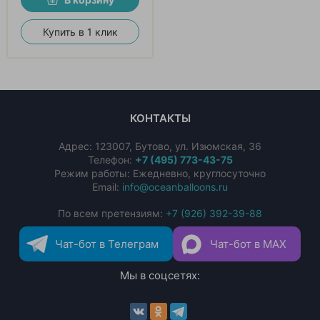
Купить в 1 клик
КОНТАКТЫ
Адрес:
123007
,
Бутово
,
ул. Изюмская, 36
Телефон:
+7 (495) 773-43-75
Режим работы: Ежедневно, круглосуточно
Email:
info@oceanballoons.ru
По всем претензиям:
+7 (926) 392-39-88
Чат-бот в Телеграм
Чат-бот в MAX
Мы в соцсетях: