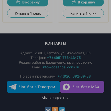
В корзину
В корзину
Купить в 1 клик
Купить в 1 клик
КОНТАКТЫ
Адрес:
123007
,
Бутово
,
ул. Изюмская, 36
Телефон:
+7 (495) 773-43-75
Режим работы: Ежедневно, круглосуточно
Email:
info@oceanballoons.ru
По всем претензиям:
+7 (926) 392-39-88
Чат-бот в Телеграм
Чат-бот в MAX
Мы в соцсетях: