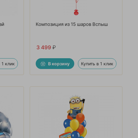
ай
Композиция из 15 шаров Вспыш
3 499
₽
 1 клик
В корзину
Купить в 1 клик