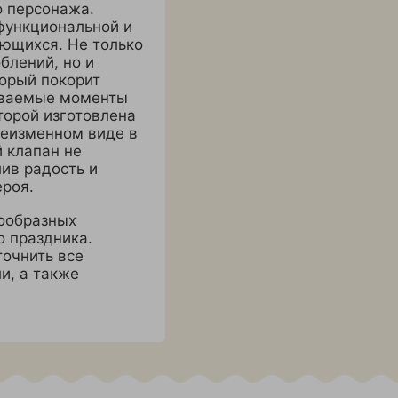
о персонажа.
функциональной и
ющихся. Не только
блений, но и
орый покорит
ываемые моменты
торой изготовлена
неизменном виде в
 клапан не
ив радость и
роя.
ообразных
о праздника.
точнить все
и, а также