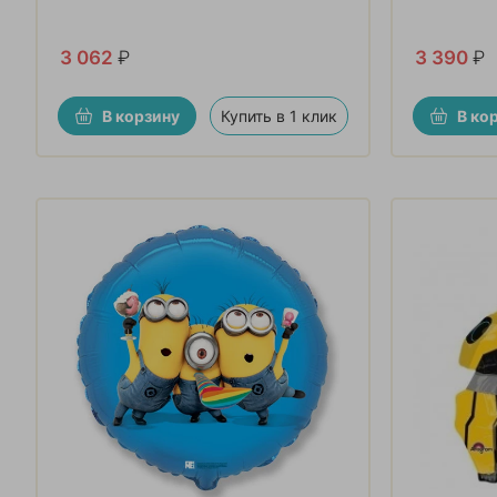
3 062
₽
3 390
₽
В корзину
Купить в 1 клик
В ко