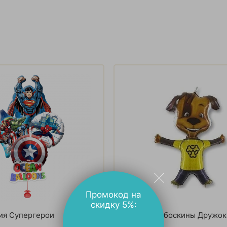
Промокод на
скидку 5%:
ия Супергерои
Шарик Барбоскины Дружок