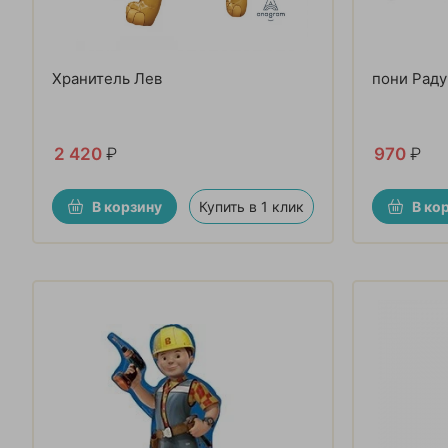
Хранитель Лев
пони Раду
2 420
₽
970
₽
В корзину
Купить в 1 клик
В ко