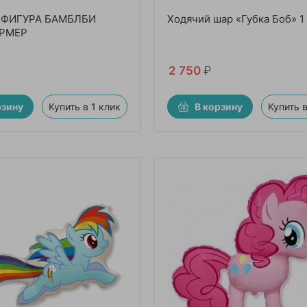
 ФИГУРА БАМБЛБИ
Ходячий шар «Губка Боб» 1
РМЕР
2 750
₽
рзину
Купить в 1 клик
В корзину
Купить в