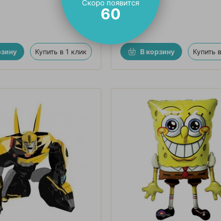
Скоро появится
59
881
₽
рзину
Купить в 1 клик
В корзину
Купить в