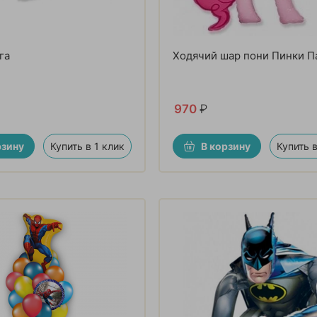
га
Ходячий шар пони Пинки П
970
₽
рзину
Купить в 1 клик
В корзину
Купить в