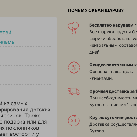
ПОЧЕМУ ОКЕАН ШАРОВ?
Бесплатно надуваем г
Все шарики надуты бе
етей
шарики обработаны и
ильмы
нейтральным составом
дней!
Скидка постоянным к
Основная наша цель -
клиентами.
Срочная доставка за 1
При необходимости м
й из самых
Бутово в течении 1 час
рирования детских
ечеринок. Также
Круглосуточная дост
е подарка или для
Доставка осуществляе
их поклонников
Бутово.
вет восторг и у