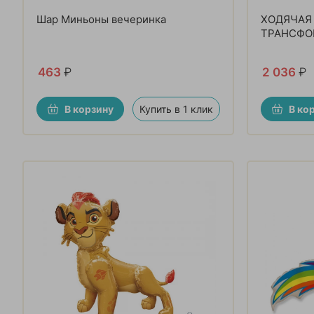
Шар Миньоны вечеринка
ХОДЯЧАЯ
ТРАНСФО
463
₽
2 036
₽
В корзину
Купить в 1 клик
В ко