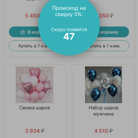
Промокод на
скидку 5%:
5 450
₽
5 350
₽
Скоро появится
В корзину
В корзину
46
Купить в 1 клик
Купить в 1 клик
Связка шаров
Набор шаров
мужчине
3 934
₽
4 510
₽