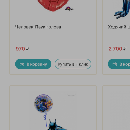
Человек-Паук голова
Ходячий 
970
₽
2 700
₽
В корзину
Купить в 1 клик
В ко