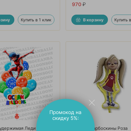
970
₽
рзину
Купить в 1 клик
В корзину
Купить в
Промокод на
скидку 5%:
удержимая Леди Баг»
ФИГУРА Барбоскины Роза