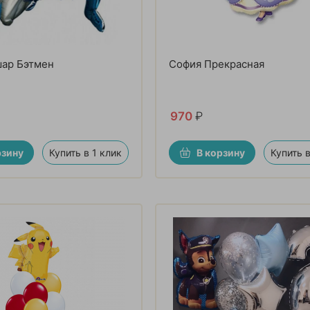
шар Бэтмен
София Прекрасная
970
₽
рзину
Купить в 1 клик
В корзину
Купить в