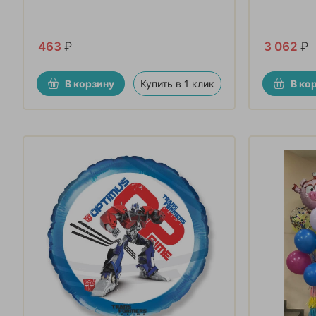
463
₽
3 062
₽
В корзину
Купить в 1 клик
В ко