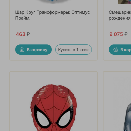
Шар Круг Трансформеры: Оптимус
Смешарик
Прайм.
рождения
463
₽
9 075
₽
В корзину
Купить в 1 клик
В ко