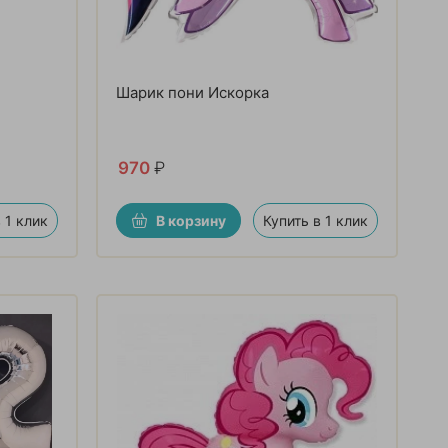
Шарик пони Искорка
970
₽
 1 клик
В корзину
Купить в 1 клик