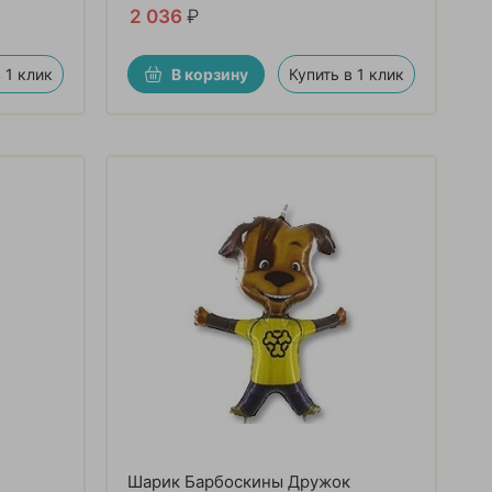
2 036
₽
 1 клик
В корзину
Купить в 1 клик
Шарик Барбоскины Дружок