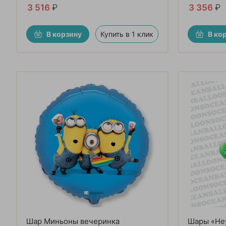
3 516
₽
3 356
₽
В корзину
Купить в 1 клик
В ко
Шар Миньоны вечеринка
Шары «Не